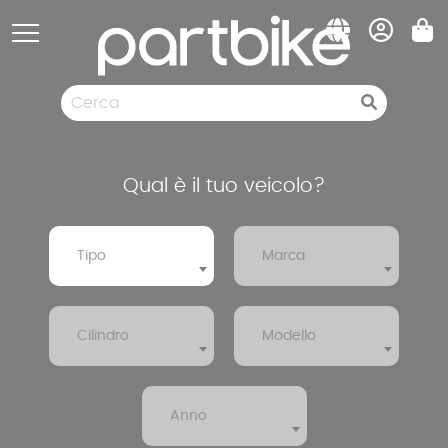
Pannello di gestione dei cookies
Ricambi
Gomme
Svuotamento di magazzino
Qual è il tuo veicolo?
Tipo
Marca
Cilindro
Modello
Anno