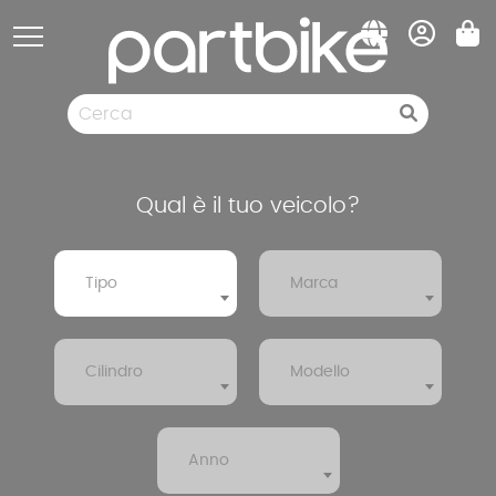
Pannello di gestione dei cookies
Ricambi
Gomme
Svuotamento di magazzino
Qual è il tuo veicolo?
Tipo
Marca
Cilindro
Modello
Anno