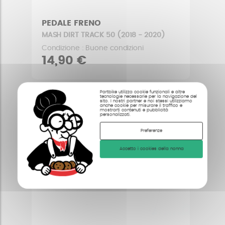
PEDALE FRENO
MASH DIRT TRACK 50 (2018 - 2020)
Condizione : Buone condizioni
14,90 €
Partbike utilizza cookie funzionali e altre
tecnologie necessarie per la navigazione del
sito. I nostri partner e noi stessi utilizziamo
anche cookie per misurare il traffico e
mostrarti contenuti e pubblicità
personalizzati.
Preferenze
Accetto i cookies della nonna