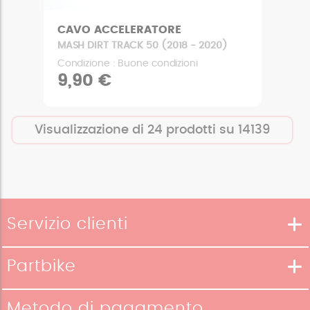
CAVO ACCELERATORE
MASH DIRT TRACK 50 (2018 - 2020)
Condizione : Buone condizioni
9,90 €
Visualizzazione di
24
prodotti su
14139
Servizio clienti
Metodi di consegna
Partbike
Metodi di pagamento
La nostra storia
Condizioni di reso
Metodo di pagamento