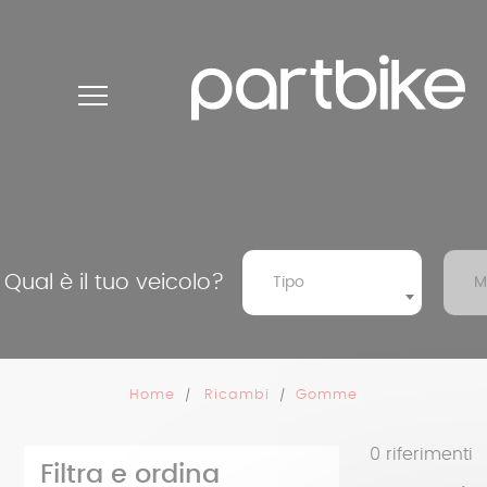
Pannello di gestione dei cookies
Qual è il tuo veicolo?
Tipo
M
Home
Ricambi
Gomme
0
riferimenti
Filtra e ordina