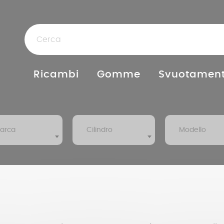
Ricambi
Gomme
Svuotament
arca
Cilindro
Modello