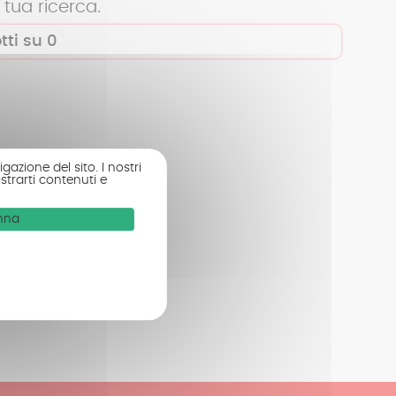
tua ricerca.
tti su
0
gazione del sito. I nostri
strarti contenuti e
onna