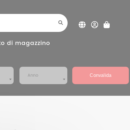
o di magazzino
Convalida
Anno