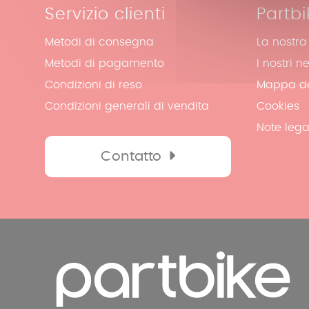
Avvio
Rele&#039;
Servizio clienti
Partbi
Kit catena
Carena posteriore
Scarico
Chiave
Ruota
Carena anteriore
Metodi di consegna
La nostra
Frizione
Sensore
Supporto motore
Carene varie
Metodi di pagamento
I nostri n
Filtri
Ventola
Sospensione posteriore
Parafango
Condizioni di reso
Mappa de
Motore
Crickets
Sospensione anteriore
Pedana
Condizioni generali di vendita
Cookies
Pompa
Accensione
Manuale dell&#039;utente
Maniglia posteriore
Note lega
Radiatore
Batteria
Viteria
Serbatoio
Trasmissione
Contatto
Cablaggio
Specchietto retrovisore
Variatore
Sellino