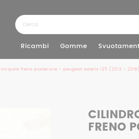
Ricambi
Gomme
Svuotament
rincipale freno posteriore - peugeot satelis 125 (2013 - 2018
CILINDR
FRENO P