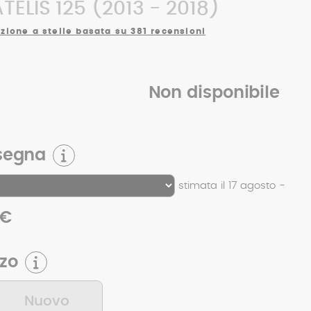
ELIS 125 (2013 - 2018)
zione a stelle basata su 381 recensioni
Non disponibile
segna
stimata il 17 agosto -
 €
zzo
Nuovo