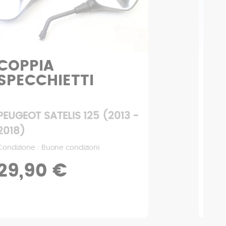
Vaso di
V
espansione
PEUGEOT SATELIS 125 (2013 -
PEU
2018)
201
Condizione : Ottime condizioni
Condi
6,93 €
14
9,90 €