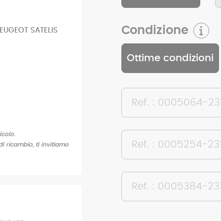
Condizione
PEUGEOT SATELIS
Ottime condizioni
Ref. : 0005064-23
icolo.
Ref. : 0005254-23
di ricambio, ti invitiamo
Ref. : 0005384-23