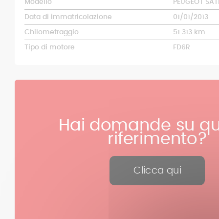
Modello
PEUGEOT SATE
Data di immatricolazione
01/01/2013
Chilometraggio
51 313 km
Tipo di motore
FD6R
Hai domande su qu
riferimento?
Clicca qui