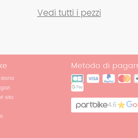
Vedi tutti i pezzi
ke
Metodo di paga
 storia
egozi
l sito
4.6
li