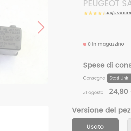
PEUGEOT SAT
4.6/5
valuta
0 in magazzino
Spese di con
Consegna
24,90
31 agosto
Versione del pe
Usato