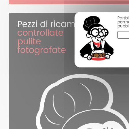
Partbi
partne
Pezzi di ricambio
pubbli
controllate
pulite
fotografate