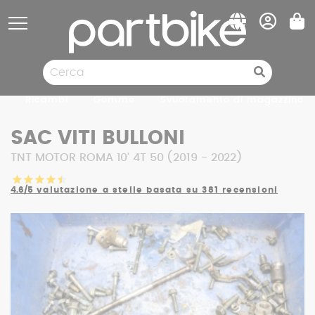
Pannello di gestione dei cookies
Ricambi
Gomme
Svuotamento di magazzino
SAC VITI BULLONI
TNT MOTOR ROMA 10' 4T 50 (2019 - 2022)
4.6/5
valutazione a stelle basata su 381 recensioni