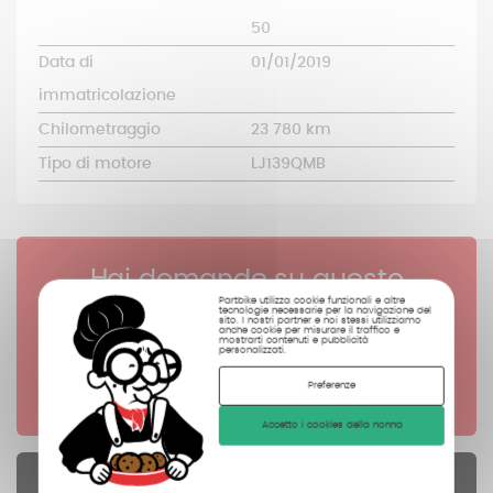
50
Data di
01/01/2019
immatricolazione
Chilometraggio
23 780 km
Tipo di motore
LJ139QMB
Hai domande su questo
Partbike utilizza cookie funzionali e altre
riferimento?
tecnologie necessarie per la navigazione del
sito. I nostri partner e noi stessi utilizziamo
anche cookie per misurare il traffico e
mostrarti contenuti e pubblicità
personalizzati.
Clicca qui
Preferenze
Accetto i cookies della nonna