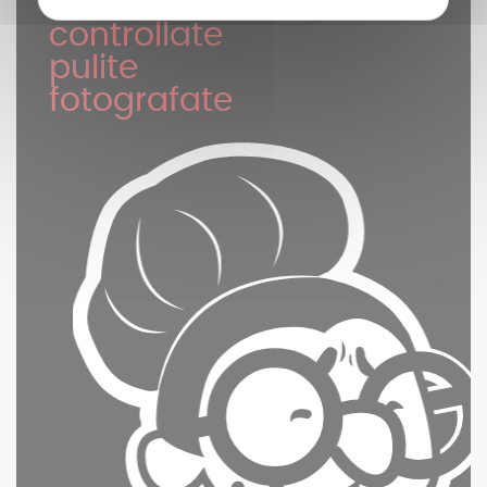
Pezzi di ricambio
controllate
pulite
fotografate