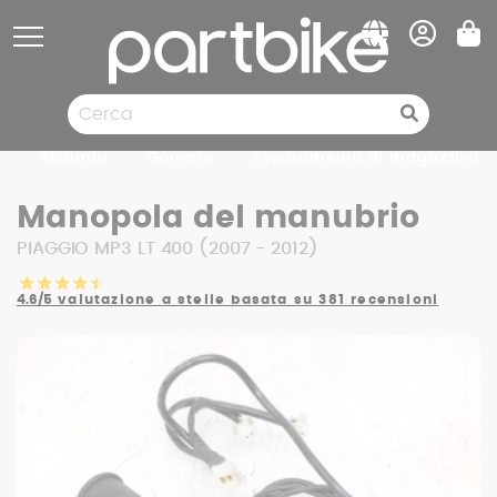
Pannello di gestione dei cookies
Ricambi
Gomme
Svuotamento di magazzino
Manopola del manubrio
PIAGGIO MP3 LT 400 (2007 - 2012)
4.6/5
valutazione a stelle basata su 381 recensioni