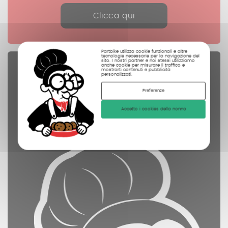
Clicca qui
Partbike utilizza cookie funzionali e altre
tecnologie necessarie per la navigazione del
sito. I nostri partner e noi stessi utilizziamo
anche cookie per misurare il traffico e
Pezzi di ricambio
mostrarti contenuti e pubblicità
personalizzati.
controllate
Preferenze
pulite
Accetto i cookies della nonna
fotografate