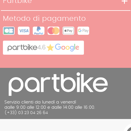
Partbike
Metodi di pagamento
La nostra storia
Condizioni di reso
Metodo di pagamento
I nostri negozi
Condizioni generali di vendita
Mappa del sito
Cookies
Contatto
4.6
Note legali
Servizio clienti da lunedì a venerdì
dalle 9:00 alle 12:00 e dalle 14:00 alle 16:00.
(+33) 03 23 04 26 64