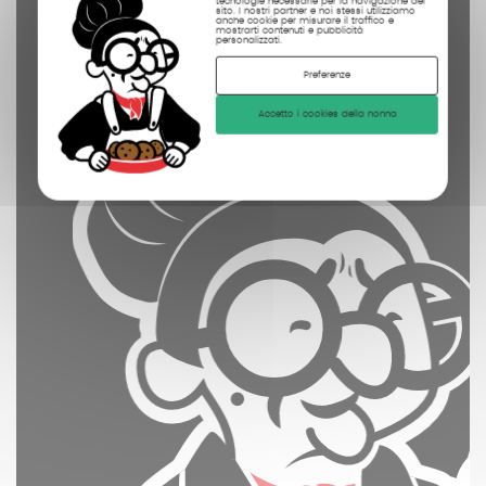
tecnologie necessarie per la navigazione del
fotografate
sito. I nostri partner e noi stessi utilizziamo
anche cookie per misurare il traffico e
mostrarti contenuti e pubblicità
personalizzati.
Preferenze
Accetto i cookies della nonna