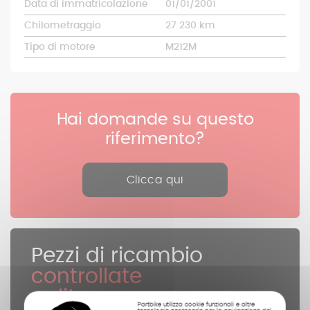
Data di immatricolazione
01/01/2001
Chilometraggio
27 230 km
Tipo di motore
M212M
Hai domande su questo
riferimento?
Clicca qui
Pezzi di ricambio
controllate
pulite
Partbike utilizza cookie funzionali e altre