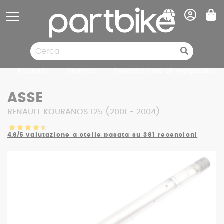
Pannello di gestione dei cookies
Ricambi
Gomme
Svuotamento di magazzino
ASSE
RENAULT KOURANOS 125 (2001 - 2004)
4.6/5
valutazione a stelle basata su 381 recensioni