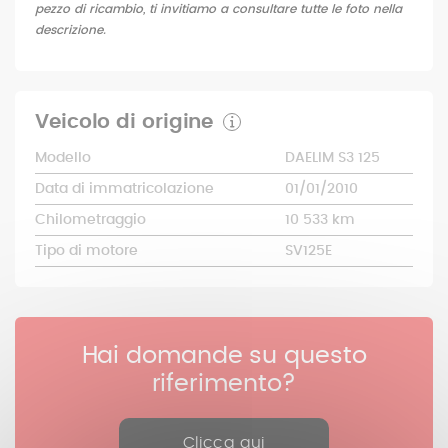
pezzo di ricambio, ti invitiamo a consultare tutte le foto nella
descrizione.
Veicolo di origine
Modello
DAELIM S3 125
Data di immatricolazione
01/01/2010
Chilometraggio
10 533 km
Tipo di motore
SV125E
Hai domande su questo
riferimento?
Clicca qui