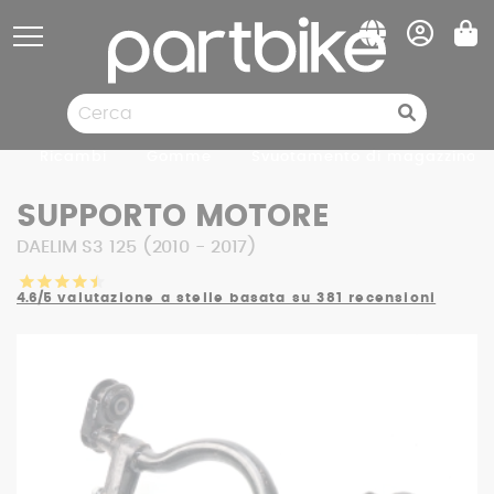
Pannello di gestione dei cookies
Ricambi
Gomme
Svuotamento di magazzino
SUPPORTO MOTORE
DAELIM S3 125 (2010 - 2017)
4.6/5
valutazione a stelle basata su 381 recensioni