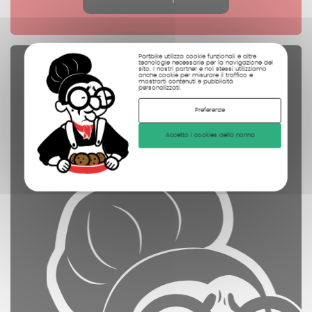
Partbike utilizza cookie funzionali e altre
tecnologie necessarie per la navigazione del
Pezzi di ricambio
sito. I nostri partner e noi stessi utilizziamo
anche cookie per misurare il traffico e
mostrarti contenuti e pubblicità
controllate
personalizzati.
pulite
Preferenze
fotografate
Accetto i cookies della nonna