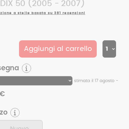
DIX 50 (2005 - 2007)
zione a stelle basata su 381 recensioni
Aggiungi al carrello
segna
stimata il 17 agosto -
 €
zzo
Nuovo