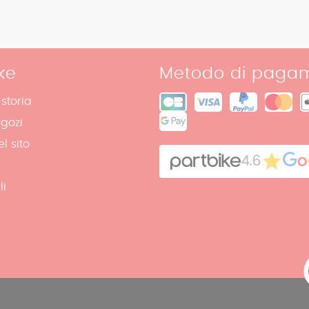
ke
Metodo di paga
 storia
egozi
l sito
4.6
li