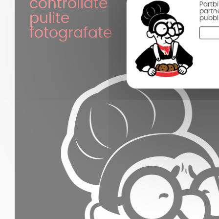
controllate
Partbi
partne
pulite
pubbli
fotografate