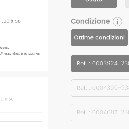
Condizione
 LUDIX 50
Ottime condizioni
icolo.
di ricambio, ti invitiamo
Ref. : 0003924-23
Ref. : 0004399-2
DIX 50
Ref. : 0004687-23