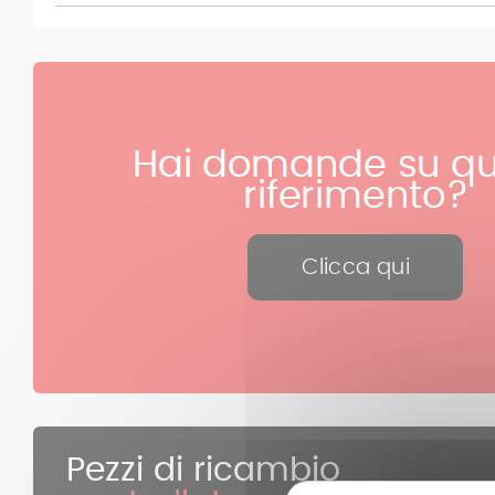
Hai domande su qu
riferimento?
Clicca qui
Pezzi di ricambio