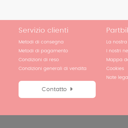
Servizio clienti
Partbi
Metodi di consegna
La nostra
Metodi di pagamento
I nostri n
Condizioni di reso
Mappa de
Condizioni generali di vendita
Cookies
Note lega
Contatto