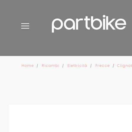
Pannello di gestione dei cookies
Home
Ricambi
Elettricità
Frecce
Cligno