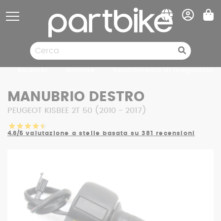
Pannello di gestione dei cookies
Ricambi
Gomme
Svuotamento di magazzino
MANUBRIO DESTRO
PEUGEOT KISBEE 2T 50 (2010 - 2017)
4.6/5
valutazione a stelle basata su 381 recensioni