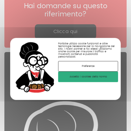
Hai domande su questo
riferimento?
Clicca qui
Partbike utilizza cookie funzionali e altre
tecnologie necessarie per la navigazione del
sito. I nostri partner e noi stessi utilizziamo
anche cookie per misurare il traffico e
mostrarti contenuti e pubblicità
personalizzati.
Pezzi di ricambio
Preferenze
controllate
Accetto i cookies della nonna
pulite
fotografate