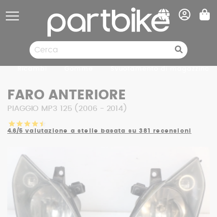
Pannello di gestione dei cookies
Ricambi
Gomme
Svuotamento di magazzino
FARO ANTERIORE
PIAGGIO MP3 125 (2006 - 2014)
4.6/5
valutazione a stelle basata su 381 recensioni