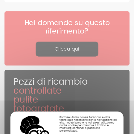
Hai domande su questo
riferimento?
Clicca qui
Pezzi di ricambio
controllate
pulite
fotografate
Partbike utilizza cookie funzionali e altre
tecnologie necessarie per la navigazione del
sito. I nostri partner e noi stessi utilizziamo
anche cookie per misurare il traffico e
mostrarti contenuti e pubblicità
personalizzati.