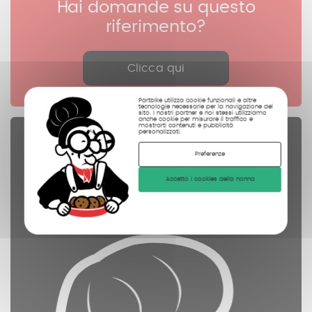
Hai domande su questo
riferimento?
Clicca qui
Partbike utilizza cookie funzionali e altre
tecnologie necessarie per la navigazione del
sito. I nostri partner e noi stessi utilizziamo
anche cookie per misurare il traffico e
mostrarti contenuti e pubblicità
personalizzati.
Pezzi di ricambio
Preferenze
controllate
Accetto i cookies della nonna
pulite
fotografate