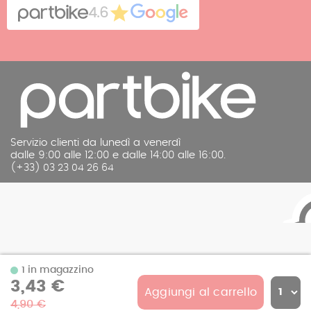
Contatto
4.6
Note legali
Servizio clienti da lunedì a venerdì
dalle 9:00 alle 12:00 e dalle 14:00 alle 16:00.
(+33) 03 23 04 26 64
1 in magazzino
3,43 €
Aggiungi al carrello
© 2026 Partbike
4,90 €