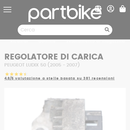
Pannello di gestione dei cookies
Ricambi
Gomme
Svuotamento di magazzino
REGOLATORE DI CARICA
PEUGEOT LUDIX 50 (2005 - 2007)
4.6/5
valutazione a stelle basata su 381 recensioni