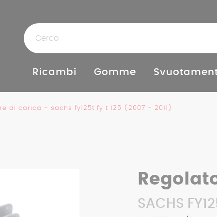
Ricambi
Gomme
Svuotament
e di carica - sachs fy125t fy t 125 (2007 - 2011)
Regolato
SACHS FY125