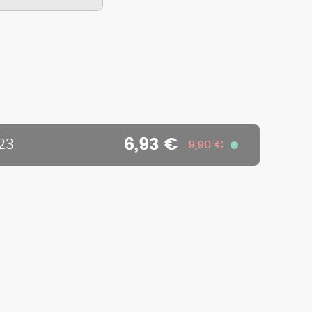
6,93 €
23
9,90 €