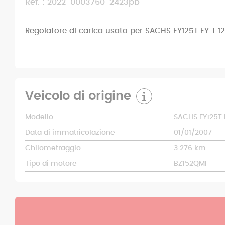
Ref. : 2022-0003760-2423pb
Regolatore di carica usato per SACHS FY125T FY T 1
Veicolo di origine
Modello
SACHS FY125T F
Data di immatricolazione
01/01/2007
Chilometraggio
3 276 km
Tipo di motore
BZ152QMI