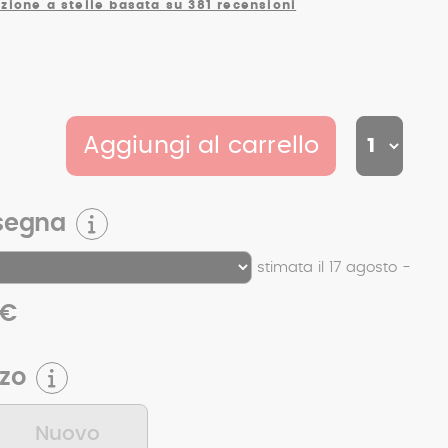
zione a stelle basata su 381 recensioni
Aggiungi al carrello
segna
stimata il 17 agosto -
 €
zzo
Nuovo