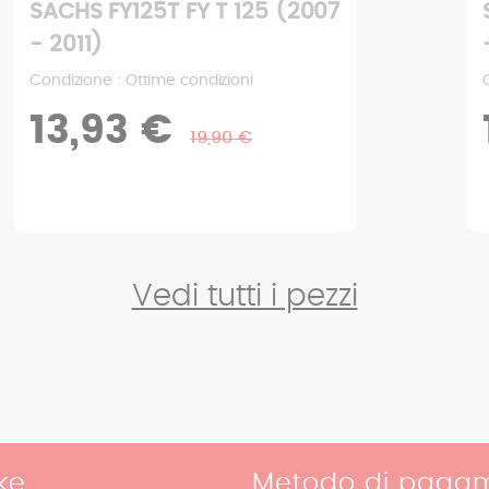
SACHS FY125T FY T 125 (2007
- 2011)
Condizione : Buone condizioni
10,43 €
14,90 €
Vedi tutti i pezzi
ke
Metodo di paga