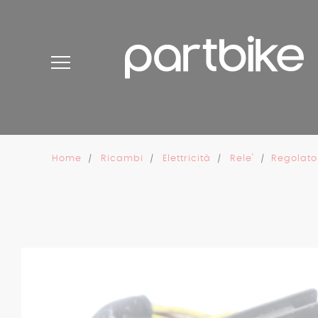
Pannello di gestione dei cookies
Home
Ricambi
Elettricità
Rele'
Regolator