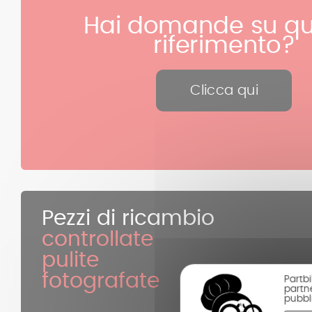
Hai domande su qu
riferimento?
Clicca qui
Pezzi di ricambio
controllate
pulite
fotografate
Partbi
partne
pubbli