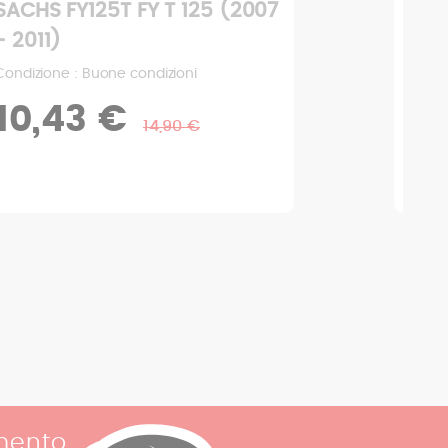
SACHS FY125T FY T 125 (2007
- 2011)
Condizione : Ottime condizioni
1,33 €
1,90 €
mento