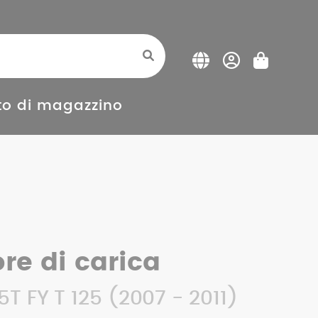
o di magazzino
re di carica
T FY T 125 (2007 - 2011)