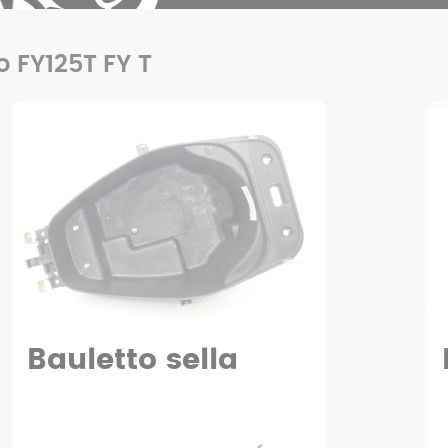
uo FY125T FY T
Fanale posteriore