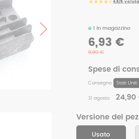
4.6/5
valuta
1 in magazzino
6,93 €
9,90 €
Spese di con
Consegna
24,90
31 agosto
Versione del pe
Usato