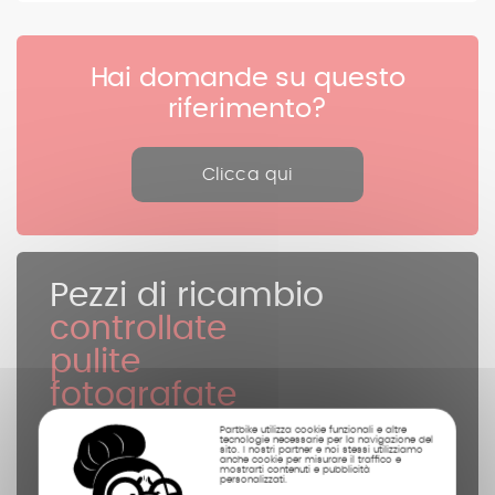
Hai domande su questo
riferimento?
Clicca qui
Pezzi di ricambio
controllate
pulite
fotografate
Partbike utilizza cookie funzionali e altre
tecnologie necessarie per la navigazione del
sito. I nostri partner e noi stessi utilizziamo
anche cookie per misurare il traffico e
mostrarti contenuti e pubblicità
personalizzati.