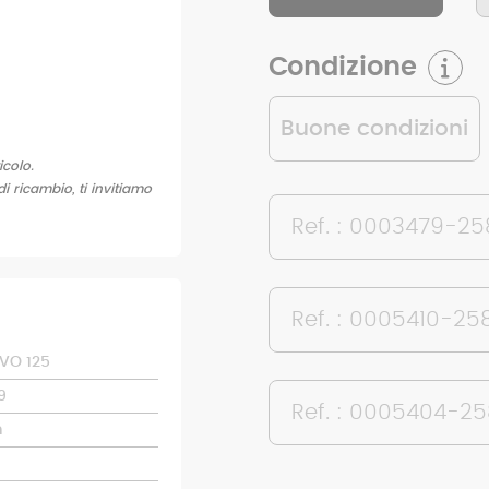
Condizione
Buone condizioni
icolo.
di ricambio, ti invitiamo
Ref. : 0003479-2
Ref. : 0005410-25
VO 125
9
Ref. : 0005404-2
m