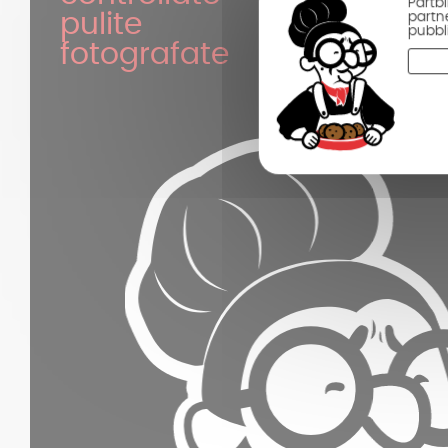
Partbi
partne
pulite
pubbli
fotografate