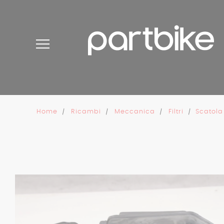
Pannello di gestione dei cookies
Home
Ricambi
Meccanica
Filtri
Scatola