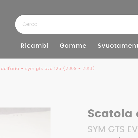
Ricambi
Gomme
Svuotament
 dell'aria - sym gts evo 125 (2009 - 2013)
Scatola 
SYM GTS EV