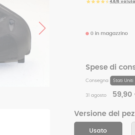
4.6/5
valuta
0 in magazzino
Spese di con
Consegna
59,90
31 agosto
Versione del pe
Usato