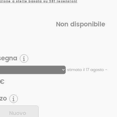
zione a stelle basata su 381 recensioni
Non disponibile
segna
stimata il 17 agosto -
 €
zzo
Nuovo