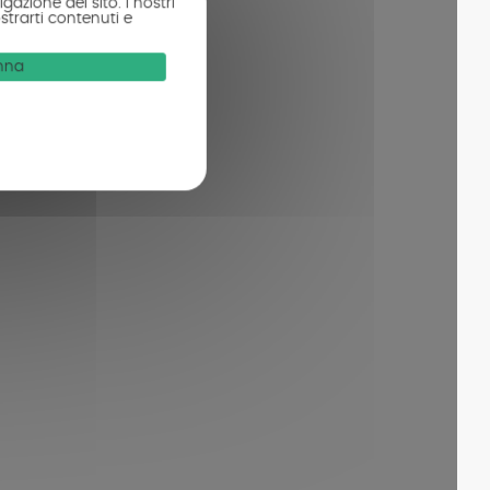
gazione del sito. I nostri
strarti contenuti e
onna