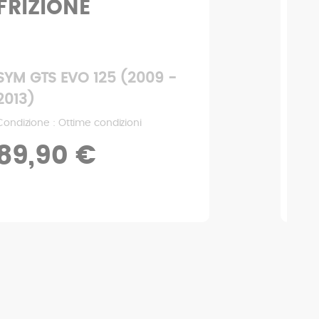
FRIZIONE
CA
CE
SYM GTS EVO 125 (2009 -
SYM
2013)
201
Condizione : Ottime condizioni
Condi
89,90 €
14