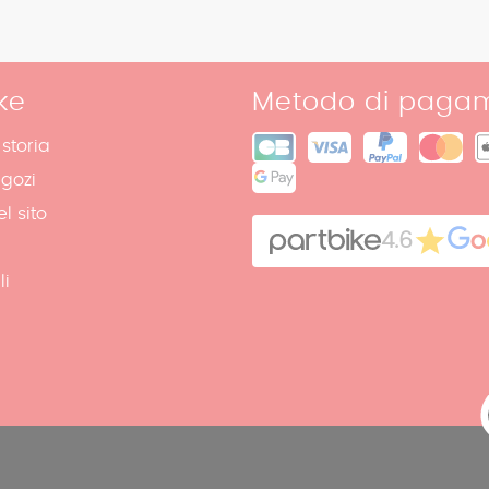
ke
Metodo di paga
 storia
egozi
l sito
4.6
li