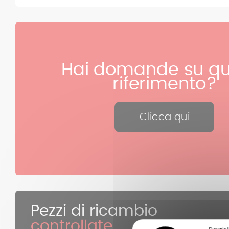
Hai domande su qu
riferimento?
Clicca qui
Pezzi di ricambio
controllate