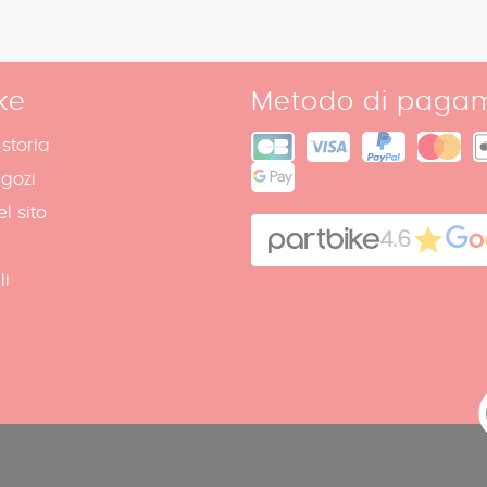
ke
Metodo di paga
 storia
egozi
l sito
4.6
li