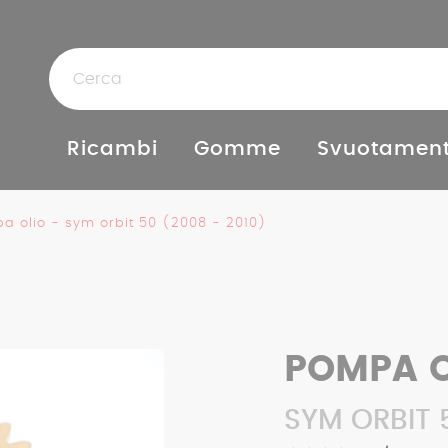
Ricambi
Gomme
Svuotament
a olio - sym orbit 50 (2008 - 2010)
POMPA O
SYM ORBIT 