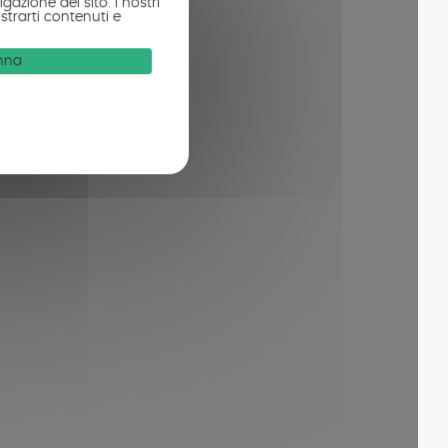
gazione del sito. I nostri
strarti contenuti e
onna