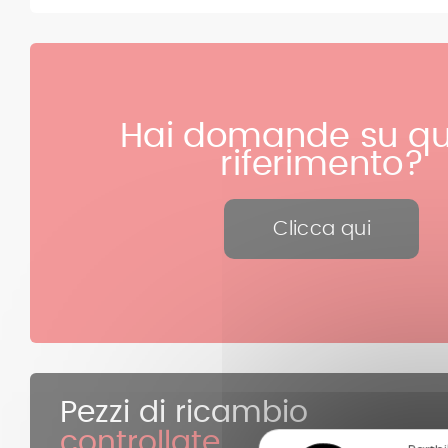
Hai domande su qu
riferimento?
Clicca qui
Pezzi di ricambio
controllate