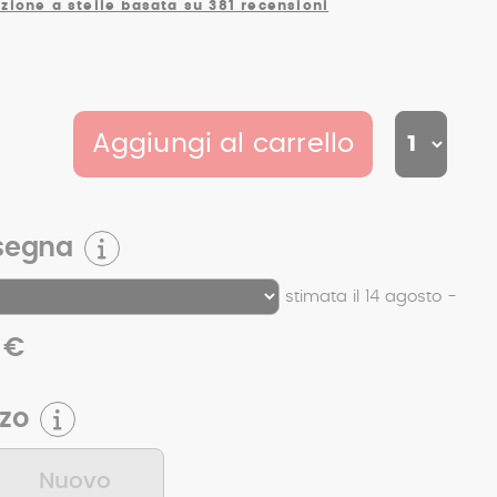
zione a stelle basata su 381 recensioni
Aggiungi al carrello
segna
stimata il 14 agosto -
 €
zzo
Nuovo