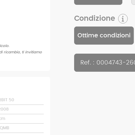
Condizione
Ottime condizioni
icolo.
di ricambio, ti invitiamo
Ref. : 0004743-26
BIT 50
2008
 km
9QMB