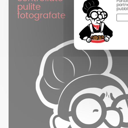
Partbi
partne
pulite
pubbli
fotografate