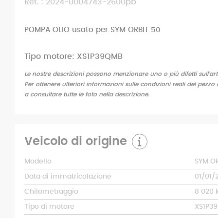
Ref. : 2024-0004743-2600pb
POMPA OLIO usato per SYM ORBIT 50
Tipo motore: XS1P39QMB
Le nostre descrizioni possono menzionare uno o più difetti sull'art
Per ottenere ulteriori informazioni sulle condizioni reali del pezzo 
a consultare tutte le foto nella descrizione.
Veicolo di origine
Modello
SYM OR
Data di immatricolazione
01/01/
Chilometraggio
8 020
Tipo di motore
XS1P3