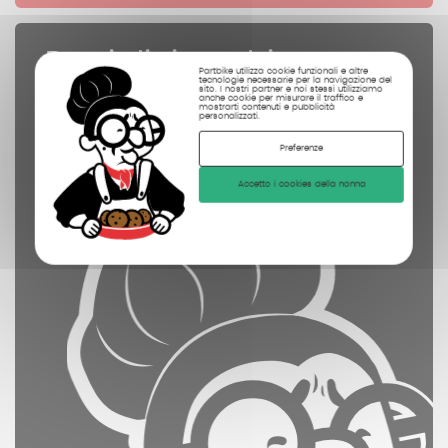
Pezzi di ricambio
Partbike utilizza cookie funzionali e altre
tecnologie necessarie per la navigazione del
controllate
sito. I nostri partner e noi stessi utilizziamo
anche cookie per misurare il traffico e
mostrarti contenuti e pubblicità
pulite
personalizzati.
fotografate
Preferenze
Accetto i cookies della nonna