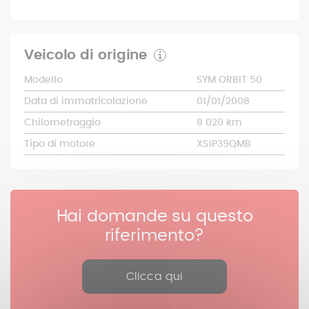
Veicolo di origine
Modello
SYM ORBIT 50
Data di immatricolazione
01/01/2008
Chilometraggio
8 020 km
Tipo di motore
XS1P39QMB
Hai domande su questo
riferimento?
Clicca qui