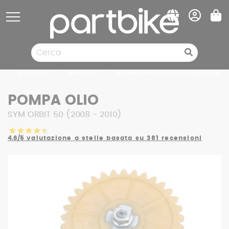
Pannello di gestione dei cookies
Ricambi
Gomme
Svuotamento di magazzino
POMPA OLIO
SYM ORBIT 50 (2008 - 2010)
4.6/5
valutazione a stelle basata su 381 recensioni