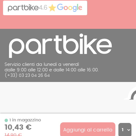
Contatto
4.6
Note legali
Servizio clienti da lunedì a venerdì
dalle 9:00 alle 12:00 e dalle 14:00 alle 16:00.
(+33) 03 23 04 26 64
1 in magazzino
10,43 €
Aggiungi al carrello
© 2026 Partbike
14,90 €