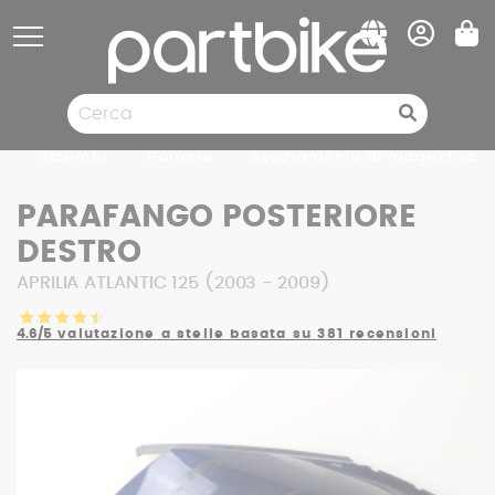
Pannello di gestione dei cookies
Ricambi
Gomme
Svuotamento di magazzino
PARAFANGO POSTERIORE
DESTRO
APRILIA ATLANTIC 125 (2003 - 2009)
4.6/5
valutazione a stelle basata su 381 recensioni