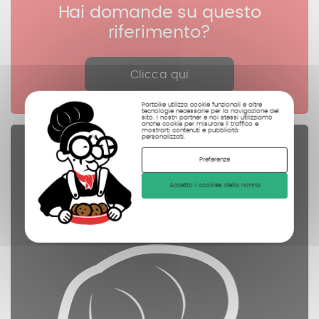
Hai domande su questo
riferimento?
Clicca qui
Partbike utilizza cookie funzionali e altre
tecnologie necessarie per la navigazione del
sito. I nostri partner e noi stessi utilizziamo
anche cookie per misurare il traffico e
mostrarti contenuti e pubblicità
personalizzati.
Pezzi di ricambio
Preferenze
controllate
Accetto i cookies della nonna
pulite
fotografate