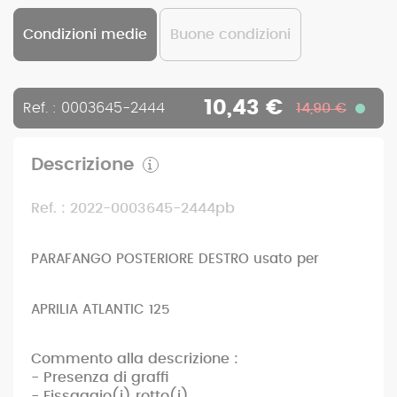
Condizioni medie
Buone condizioni
10,43 €
Ref. : 0003645-2444
14,90 €
Descrizione
Ref. : 2022-0003645-2444pb
PARAFANGO POSTERIORE DESTRO usato per
APRILIA ATLANTIC 125
Commento alla descrizione :
- Presenza di graffi
- Fissaggio(i) rotto(i)