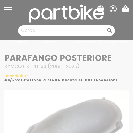
Pannello di gestione dei cookies
Ricambi
Gomme
Svuotamento di magazzino
PARAFANGO POSTERIORE
KYMCO LIKE 4T 50 (2019 - 2025)
4.6/5
valutazione a stelle basata su 381 recensioni