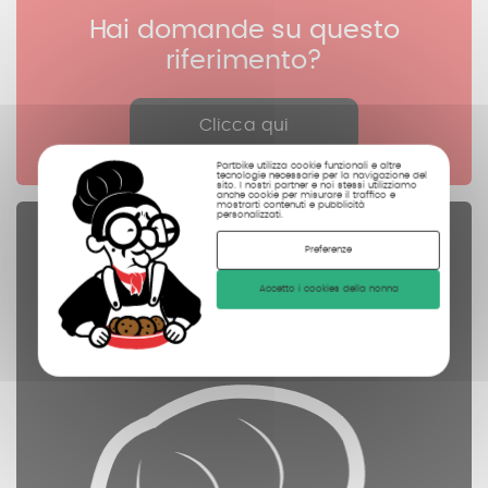
Hai domande su questo
riferimento?
Clicca qui
Partbike utilizza cookie funzionali e altre
tecnologie necessarie per la navigazione del
sito. I nostri partner e noi stessi utilizziamo
anche cookie per misurare il traffico e
mostrarti contenuti e pubblicità
personalizzati.
Pezzi di ricambio
Preferenze
controllate
Accetto i cookies della nonna
pulite
fotografate