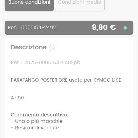
Buone condizioni
Condizioni medie
9,90 €
Ref. : 0005154-2492
Descrizione
Ref. : 2025-0005154-2492pb
PARAFANGO POSTERIORE usato per KYMCO LIKE
4T 50
Commento descrittivo:
- Una o più macchie
- Residui di vernice