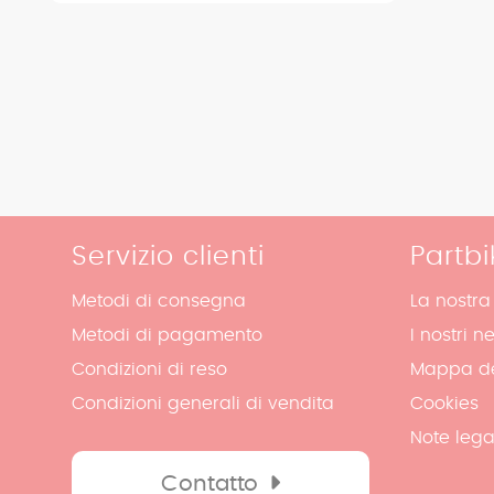
Servizio clienti
Partbi
Metodi di consegna
La nostra
Metodi di pagamento
I nostri n
Condizioni di reso
Mappa de
Condizioni generali di vendita
Cookies
Note lega
Contatto