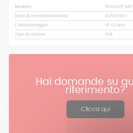
Modello
PEUGEOT SATE
Data di immatricolazione
01/01/2013
Chilometraggio
18 123 km
Tipo di motore
P3A
Hai domande su qu
riferimento?
Clicca qui