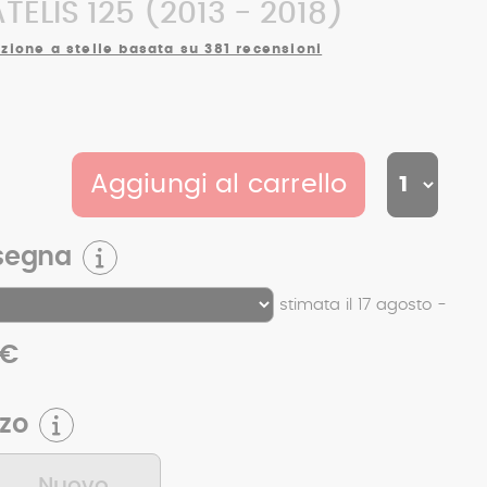
ELIS 125 (2013 - 2018)
zione a stelle basata su 381 recensioni
Aggiungi al carrello
segna
stimata il 17 agosto -
 €
zzo
Nuovo