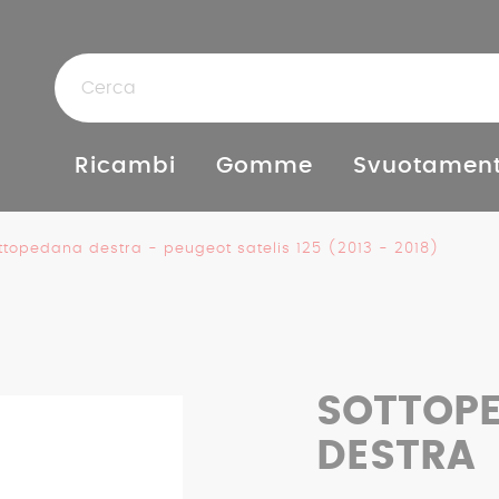
Ricambi
Gomme
Svuotament
ttopedana destra - peugeot satelis 125 (2013 - 2018)
SOTTOP
DESTRA