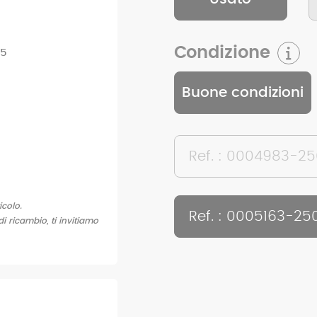
Condizione
25
Buone condizioni
Ref. : 0004983-2
icolo.
Ref. : 0005163-25
di ricambio, ti invitiamo