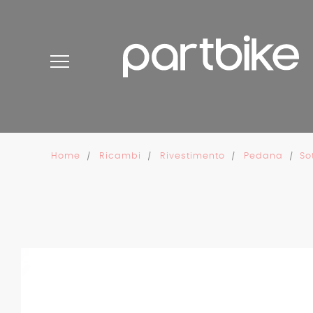
Pannello di gestione dei cookies
Home
Ricambi
Rivestimento
Pedana
So