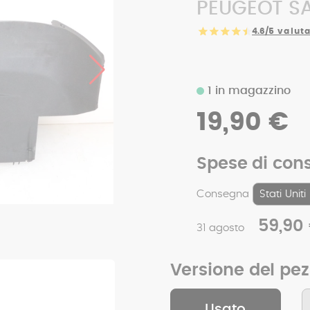
PEUGEOT SAT
4.6/5
valuta
1 in magazzino
19,90 €
Spese di con
Consegna
59,90
31 agosto
Versione del pe
Usato