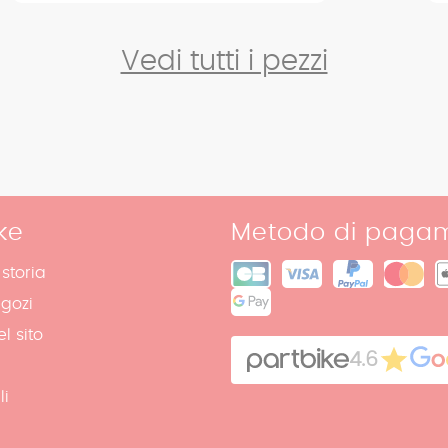
Vedi tutti i pezzi
ke
Metodo di paga
 storia
egozi
l sito
4.6
li