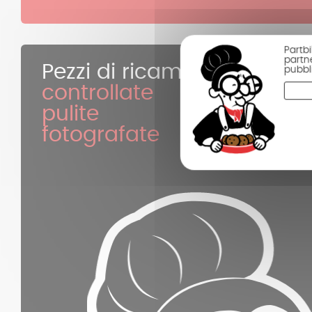
Partbi
partne
Pezzi di ricambio
pubbli
controllate
pulite
fotografate