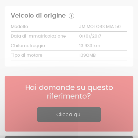
Veicolo di origine
Modello
JM MOTORS MIA 50
Data di immatricolazione
01/01/2017
Chilometraggio
13 933 km
Tipo di motore
139QMB
Hai domande su questo
riferimento?
Clicca qui