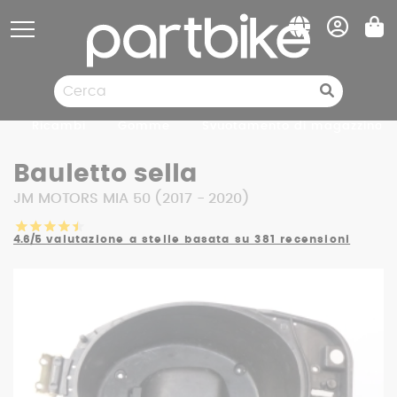
Pannello di gestione dei cookies
Ricambi
Gomme
Svuotamento di magazzino
Bauletto sella
JM MOTORS MIA 50 (2017 - 2020)
4.6/5
valutazione a stelle basata su 381 recensioni