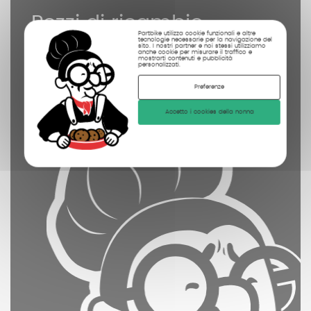
Pezzi di ricambio
Partbike utilizza cookie funzionali e altre
controllate
tecnologie necessarie per la navigazione del
sito. I nostri partner e noi stessi utilizziamo
anche cookie per misurare il traffico e
pulite
mostrarti contenuti e pubblicità
personalizzati.
fotografate
Preferenze
Accetto i cookies della nonna